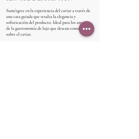
Sumérgete en la experiencia del caviar a través de
una cata guiada que resalta la elegancia y
sofisticación del producto. Ideal para los amantes
de la gastronomía de lujo que desean conocer más
sobre el caviar.
Contact Details
68390872
info@globaltradingrm.com
Almacenajes Minidepósitos | Costa del Este, Calle
Segunda, Panamá