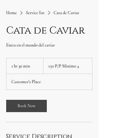
Home
Service list
Cata de Caviar
Cata de Caviar
Entra en el mundo del caviar
150
P/P
1 hr 30 min
1
150 P/P Minimo 4
Minimo
4
h
3
Customer's Place
0
m
i
n
Book Now
Service Description