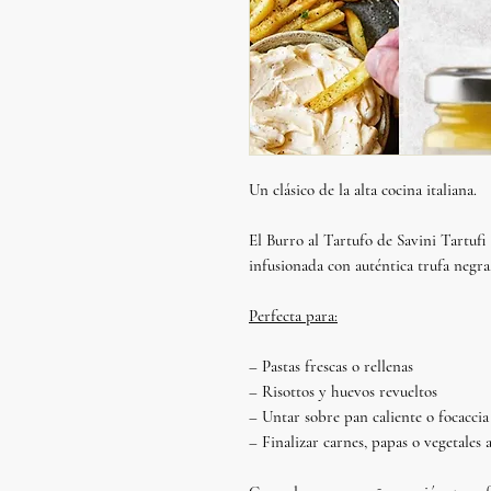
Un clásico de la alta cocina italiana.
El
Burro al Tartufo
de Savini Tartufi 
infusionada con auténtica
trufa negra
Perfecta para:
– Pastas frescas o rellenas
– Risottos y huevos revueltos
– Untar sobre pan caliente o focaccia
– Finalizar carnes, papas o vegetales 