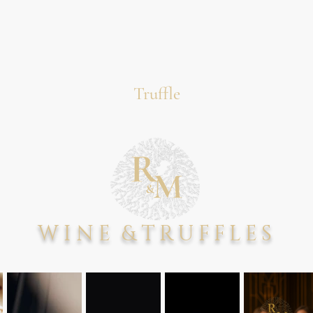
Truffle
WINE
&
TRUFFLES