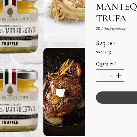
MANTEQ
TRUFA
SKU: 8026379600223
Price
$25.00
$0.31
/
1g
$0.31
per
Quantity
*
1
Gram