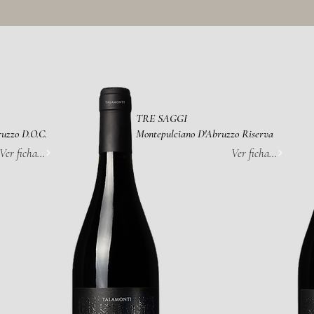
TRE SAGGI
uzzo D.O.C.
Montepulciano D'Abruzzo Riserva
Ver ficha...
Ver ficha...