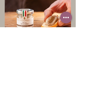
El Patè de Trufa es uno de nuestros productos
emblemáticos, ya sea en la versión de trufa blanca
o negra; ofrece lo mejor de ambos tipos de trufa y
por lo tanto, merece ser degustado en forma mas
simple.
Presentaciones: 30gr