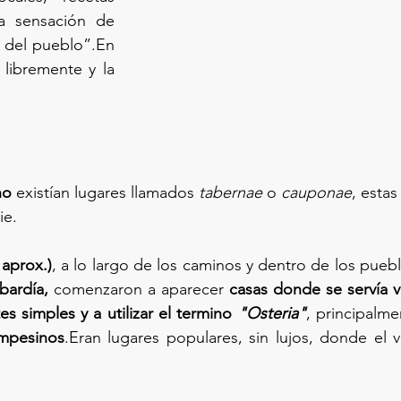
a sensación de 
del pueblo”.En 
libremente y la 
no
 existían lugares llamados 
tabernae
 o 
cauponae
, estas
ie.
 aprox.)
, a lo largo de los caminos y dentro de los puebl
bardía,
 comenzaron a aparecer 
casas donde se servía vi
es simples y a utilizar el termino 
"Osteria"
, principalme
ampesinos
.Eran lugares populares, sin lujos, donde el v