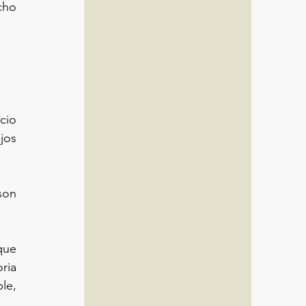
ho 
io 
os 
on 
ue 
ia 
e, 