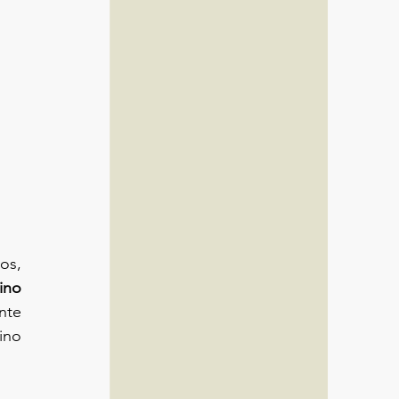
 
os, 
no 
nte 
ino 