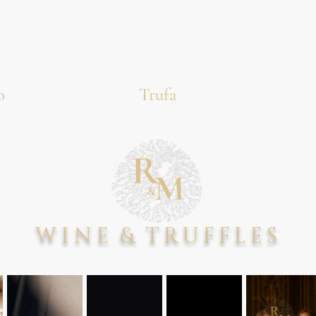
o
Trufa
WINE
&
TRUFFLES