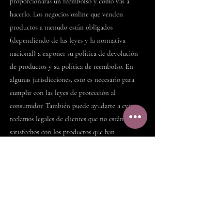
proporcionarás un reembolso y cómo vas a
hacerlo. Los negocios online que venden
productos a menudo están obligados
(dependiendo de las leyes y la normativa
nacional) a exponer su política de devolución
de productos y su política de reembolso. En
algunas jurisdicciones, esto es necesario para
cumplir con las leyes de protección al
consumidor. También puede ayudarte a evitar
reclamos legales de clientes que no están
satisfechos con los productos que han
comprado.
Qué debe incluirse en el
documento de Política de
Reembolso
En general, una Política de Reembolso suele