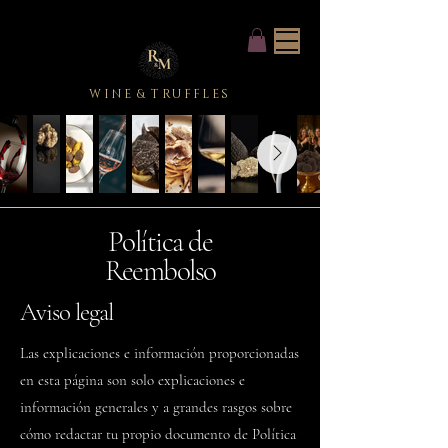
WINE
&
TRUFFLES
Política de
Reembolso
Aviso legal
Las explicaciones e información proporcionadas
en esta página son solo explicaciones e
información generales y a grandes rasgos sobre
cómo redactar tu propio documento de Política