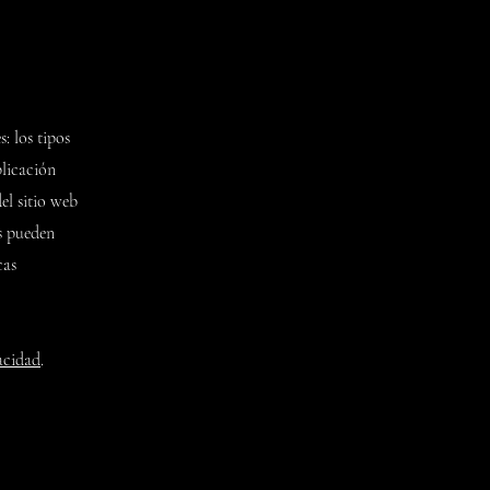
: los tipos
plicación
el sitio web
es pueden
cas
acidad
.