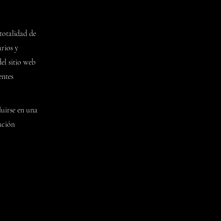
totalidad de
arios y
el sitio web
entes
luirse en una
ación